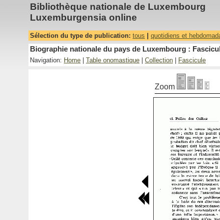
Bibliothèque nationale de Luxembourg
Luxemburgensia online
Sélection du type de publication:
tous
|
quotidiens et hebdomad
Biographie nationale du pays de Luxembourg : Fascicul
Navigation:
Home
|
Table onomastique
|
Collection
|
Fascicule
Zoom