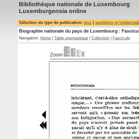
Bibliothèque nationale de Luxembourg
Luxemburgensia online
Sélection du type de publication:
tous
|
quotidiens et hebdomad
Biographie nationale du pays de Luxembourg : Fascicul
Navigation:
Home
|
Table onomastique
|
Collection
|
Fascicule
Zoom