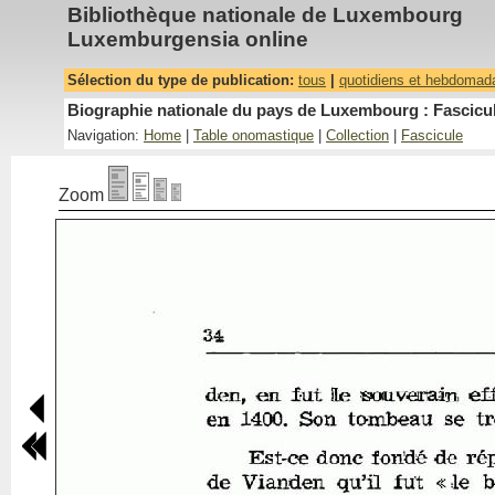
Bibliothèque nationale de Luxembourg
Luxemburgensia online
Sélection du type de publication:
tous
|
quotidiens et hebdomad
Biographie nationale du pays de Luxembourg : Fascicul
Navigation:
Home
|
Table onomastique
|
Collection
|
Fascicule
Zoom