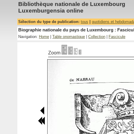
Bibliothèque nationale de Luxembourg
Luxemburgensia online
Sélection du type de publication:
tous
|
quotidiens et hebdomad
Biographie nationale du pays de Luxembourg : Fascicul
Navigation:
Home
|
Table onomastique
|
Collection
|
Fascicule
Zoom