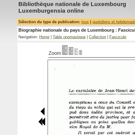
Bibliothèque nationale de Luxembourg
Luxemburgensia online
Sélection du type de publication:
tous
|
quotidiens et hebdomad
Biographie nationale du pays de Luxembourg : Fascicul
Navigation:
Home
|
Table onomastique
|
Collection
|
Fascicule
Zoom