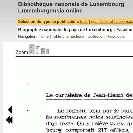
Bibliothèque nationale de Luxembourg
Luxemburgensia online
Sélection du type de publication:
tous
|
quotidiens et hebdomad
Biographie nationale du pays de Luxembourg : Fascicul
Navigation:
Home
|
Table onomastique
|
Collection
|
Fascicule
Zoom