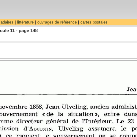
madaires
|
littérature
|
ouvrages de référence
|
cartes postales
ule 11 - page 148