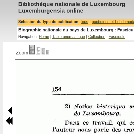
Bibliothèque nationale de Luxembourg
Luxemburgensia online
Sélection du type de publication:
tous
|
quotidiens et hebdomad
Biographie nationale du pays de Luxembourg : Fascicul
Navigation:
Home
|
Table onomastique
|
Collection
|
Fascicule
Zoom