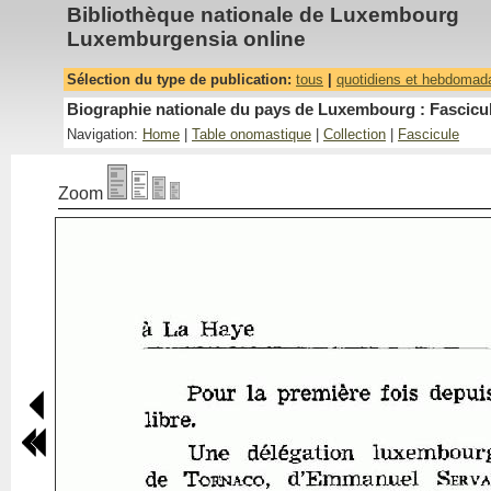
Bibliothèque nationale de Luxembourg
Luxemburgensia online
Sélection du type de publication:
tous
|
quotidiens et hebdomad
Biographie nationale du pays de Luxembourg : Fascicul
Navigation:
Home
|
Table onomastique
|
Collection
|
Fascicule
Zoom