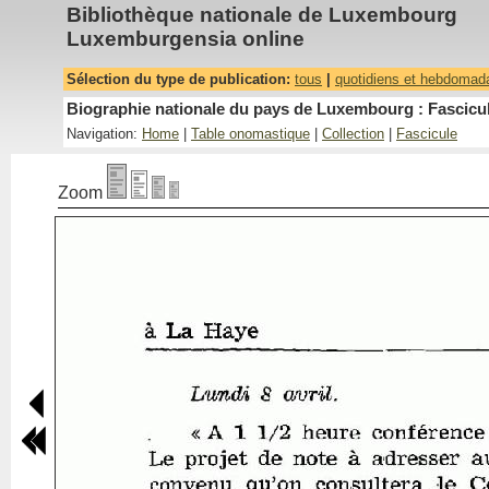
Bibliothèque nationale de Luxembourg
Luxemburgensia online
Sélection du type de publication:
tous
|
quotidiens et hebdomad
Biographie nationale du pays de Luxembourg : Fascicul
Navigation:
Home
|
Table onomastique
|
Collection
|
Fascicule
Zoom