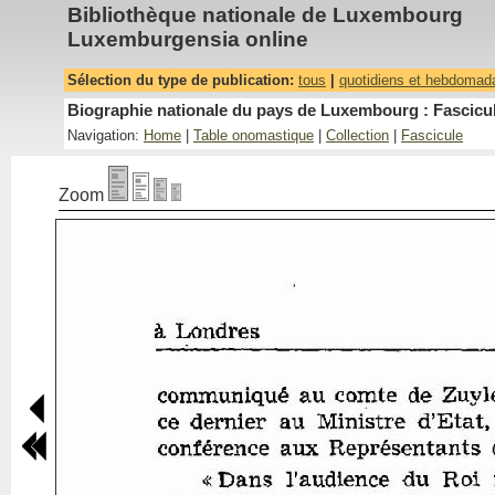
Bibliothèque nationale de Luxembourg
Luxemburgensia online
Sélection du type de publication:
tous
|
quotidiens et hebdomad
Biographie nationale du pays de Luxembourg : Fascicul
Navigation:
Home
|
Table onomastique
|
Collection
|
Fascicule
Zoom