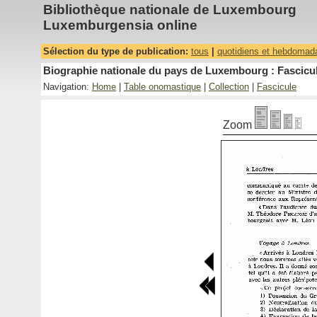
Bibliothèque nationale de Luxembourg
Luxemburgensia online
Sélection du type de publication:
tous
|
quotidiens et hebdomad
Biographie nationale du pays de Luxembourg : Fascicul
Navigation:
Home
|
Table onomastique
|
Collection
|
Fascicule
Zoom