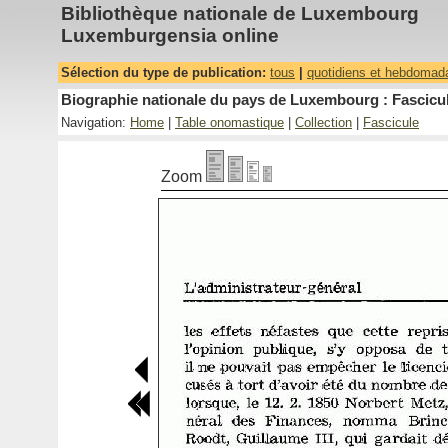
Bibliothèque nationale de Luxembourg
Luxemburgensia online
Sélection du type de publication:
tous
|
quotidiens et hebdomad
Biographie nationale du pays de Luxembourg : Fascicul
Navigation:
Home
|
Table onomastique
|
Collection
|
Fascicule
Zoom