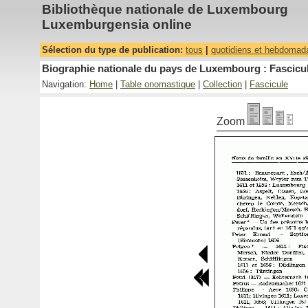
Bibliothèque nationale de Luxembourg
Luxemburgensia online
Sélection du type de publication:
tous
|
quotidiens et hebdomad
Biographie nationale du pays de Luxembourg : Fascicul
Navigation:
Home
|
Table onomastique
|
Collection
|
Fascicule
Zoom