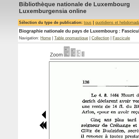
Bibliothèque nationale de Luxembourg
Luxemburgensia online
Sélection du type de publication:
tous
|
quotidiens et hebdomad
Biographie nationale du pays de Luxembourg : Fascicul
Navigation:
Home
|
Table onomastique
|
Collection
|
Fascicule
Zoom