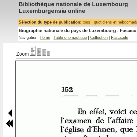
Bibliothèque nationale de Luxembourg
Luxemburgensia online
Sélection du type de publication:
tous
|
quotidiens et hebdomad
Biographie nationale du pays de Luxembourg : Fascicul
Navigation:
Home
|
Table onomastique
|
Collection
|
Fascicule
Zoom