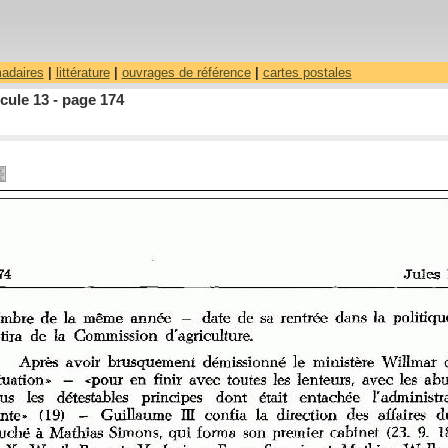
madaires
|
littérature
|
ouvrages de référence
|
cartes postales
cule 13 - page 174