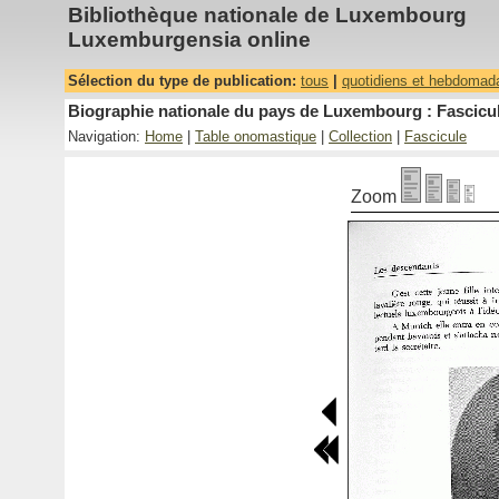
Bibliothèque nationale de Luxembourg
Luxemburgensia online
Sélection du type de publication:
tous
|
quotidiens et hebdomad
Biographie nationale du pays de Luxembourg : Fascicul
Navigation:
Home
|
Table onomastique
|
Collection
|
Fascicule
Zoom