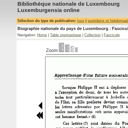
Bibliothèque nationale de Luxembourg
Luxemburgensia online
Sélection du type de publication:
tous
|
quotidiens et hebdomad
Biographie nationale du pays de Luxembourg : Fascicul
Navigation:
Home
|
Table onomastique
|
Collection
|
Fascicule
Zoom