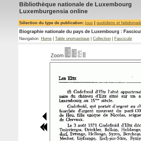
Bibliothèque nationale de Luxembourg
Luxemburgensia online
Sélection du type de publication:
tous
|
quotidiens et hebdomad
Biographie nationale du pays de Luxembourg : Fascicul
Navigation:
Home
|
Table onomastique
|
Collection
|
Fascicule
Zoom