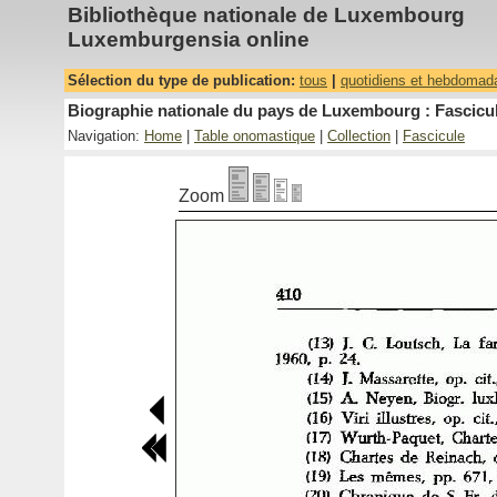
Bibliothèque nationale de Luxembourg
Luxemburgensia online
Sélection du type de publication:
tous
|
quotidiens et hebdomad
Biographie nationale du pays de Luxembourg : Fascicul
Navigation:
Home
|
Table onomastique
|
Collection
|
Fascicule
Zoom