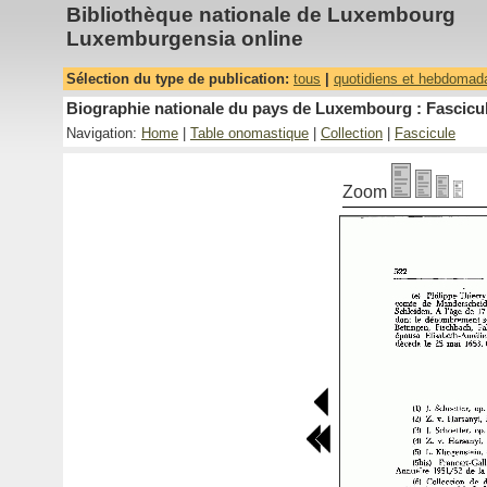
Bibliothèque nationale de Luxembourg
Luxemburgensia online
Sélection du type de publication:
tous
|
quotidiens et hebdomad
Biographie nationale du pays de Luxembourg : Fascicul
Navigation:
Home
|
Table onomastique
|
Collection
|
Fascicule
Zoom