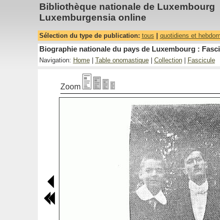
Bibliothèque nationale de Luxembourg
Luxemburgensia online
Sélection du type de publication:
tous
|
quotidiens et hebdo
Biographie nationale du pays de Luxembourg : Fasci
Navigation:
Home
|
Table onomastique
|
Collection
|
Fascicule
Zoom