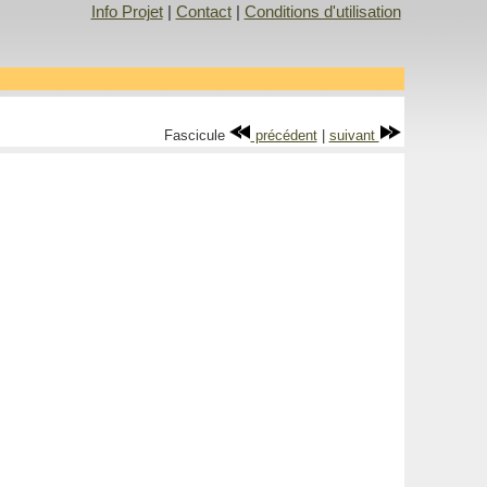
Info Projet
|
Contact
|
Conditions d'utilisation
Fascicule
précédent
|
suivant