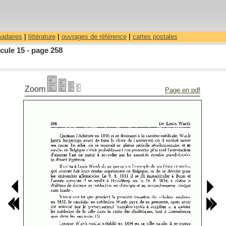
madaires
|
littérature
|
ouvrages de référence
|
cartes postales
cule 15 - page 258
Zoom
Page en pdf