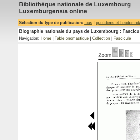
Bibliothèque nationale de Luxembourg
Luxemburgensia online
Sélection du type de publication:
tous
|
quotidiens et hebdomad
Biographie nationale du pays de Luxembourg : Fascicul
Navigation:
Home
|
Table onomastique
|
Collection
|
Fascicule
Zoom