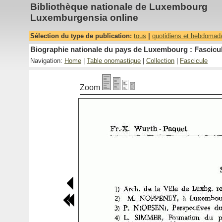
Bibliothèque nationale de Luxembourg
Luxemburgensia online
Sélection du type de publication:
tous
|
quotidiens et hebdomad
Biographie nationale du pays de Luxembourg : Fascicul
Navigation:
Home
|
Table onomastique
|
Collection
|
Fascicule
Zoom