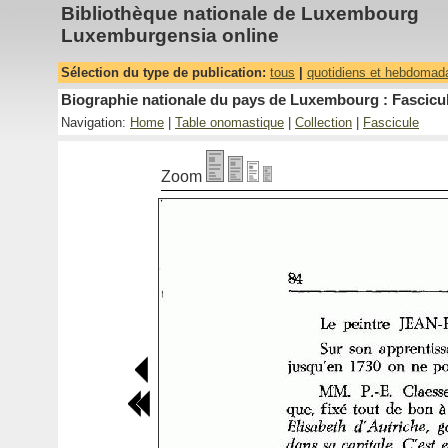
Bibliothèque nationale de Luxembourg
Luxemburgensia online
Sélection du type de publication:
tous
|
quotidiens et hebdomad
Biographie nationale du pays de Luxembourg : Fascicul
Navigation:
Home
|
Table onomastique
|
Collection
|
Fascicule
Zoom