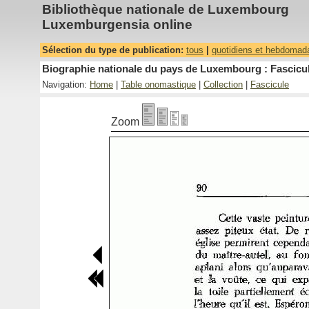
Bibliothèque nationale de Luxembourg
Luxemburgensia online
Sélection du type de publication:
tous
|
quotidiens et hebdomad
Biographie nationale du pays de Luxembourg : Fascicul
Navigation:
Home
|
Table onomastique
|
Collection
|
Fascicule
Zoom