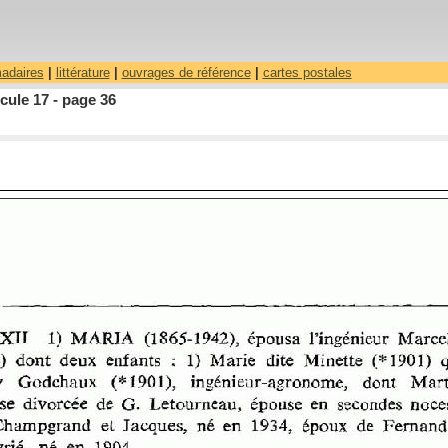
madaires
|
littérature
|
ouvrages de référence
|
cartes postales
ule 17 - page 36