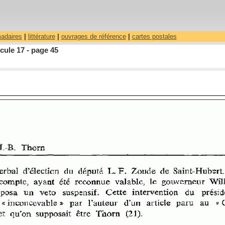
madaires
|
littérature
|
ouvrages de référence
|
cartes postales
ule 17 - page 45