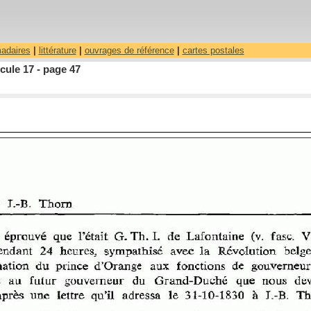
madaires
|
littérature
|
ouvrages de référence
|
cartes postales
ule 17 - page 47