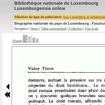
Bibliothèque nationale de Luxembourg
Luxemburgensia online
Sélection du type de publication:
tous
|
quotidiens et hebdomad
Biographie nationale du pays de Luxembourg : Fascicul
Navigation:
Home
|
Table onomastique
|
Collection
|
Fascicule
Zoom