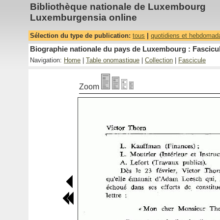
Bibliothèque nationale de Luxembourg
Luxemburgensia online
Sélection du type de publication:
tous
|
quotidiens et hebdomad
Biographie nationale du pays de Luxembourg : Fascicul
Navigation:
Home
|
Table onomastique
|
Collection
|
Fascicule
Zoom