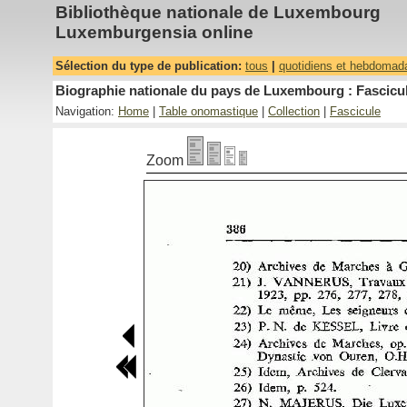
Bibliothèque nationale de Luxembourg
Luxemburgensia online
Sélection du type de publication:
tous
|
quotidiens et hebdomad
Biographie nationale du pays de Luxembourg : Fascicul
Navigation:
Home
|
Table onomastique
|
Collection
|
Fascicule
Zoom