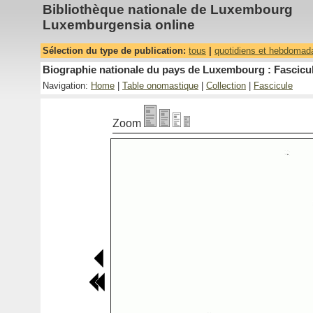
Bibliothèque nationale de Luxembourg
Luxemburgensia online
Sélection du type de publication:
tous
|
quotidiens et hebdomad
Biographie nationale du pays de Luxembourg : Fascicul
Navigation:
Home
|
Table onomastique
|
Collection
|
Fascicule
Zoom