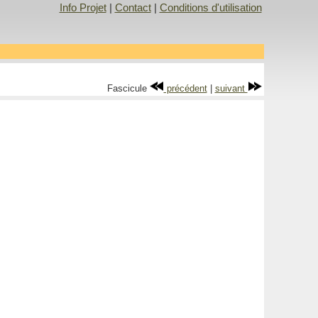
Info Projet
|
Contact
|
Conditions d'utilisation
Fascicule
précédent
|
suivant