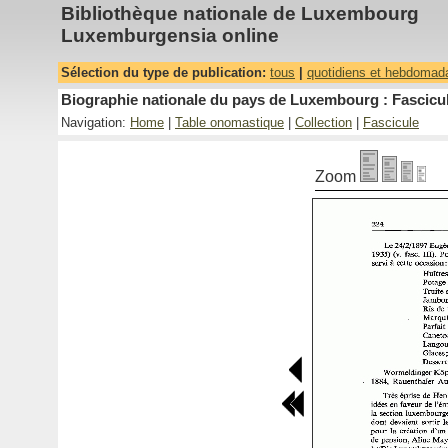
Bibliothèque nationale de Luxembourg
Luxemburgensia online
Sélection du type de publication:
tous
|
quotidiens et hebdomad
Biographie nationale du pays de Luxembourg : Fascicul
Navigation:
Home
|
Table onomastique
|
Collection
|
Fascicule
Zoom