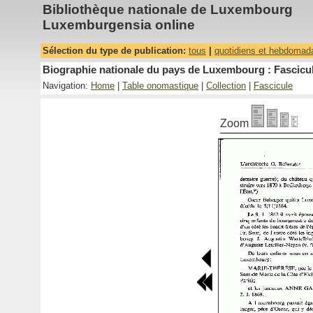
Bibliothèque nationale de Luxembourg
Luxemburgensia online
Sélection du type de publication:
tous
|
quotidiens et hebdomad
Biographie nationale du pays de Luxembourg : Fascicul
Navigation:
Home
|
Table onomastique
|
Collection
|
Fascicule
Zoom