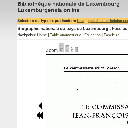
Bibliothèque nationale de Luxembourg
Luxemburgensia online
Sélection du type de publication:
tous
|
quotidiens et hebdomad
Biographie nationale du pays de Luxembourg : Fascicul
Navigation:
Home
|
Table onomastique
|
Collection
|
Fascicule
Zoom