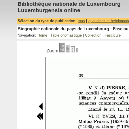
Bibliothèque nationale de Luxembourg
Luxemburgensia online
Sélection du type de publication:
tous
|
quotidiens et hebdomad
Biographie nationale du pays de Luxembourg : Fascicul
Navigation:
Home
|
Table onomastique
|
Collection
|
Fascicule
Zoom