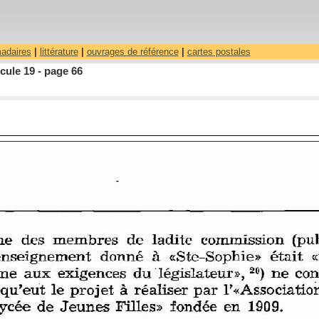
madaires
|
littérature
|
ouvrages de référence
|
cartes postales
ule 19 - page 66