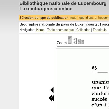
Bibliothèque nationale de Luxembourg
Luxemburgensia online
Sélection du type de publication:
tous
|
quotidiens et hebdo
Biographie nationale du pays de Luxembourg : Fascic
Navigation:
Home
|
Table onomastique
|
Collection
|
Fascicule
Zoom