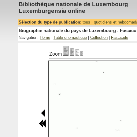
Bibliothèque nationale de Luxembourg
Luxemburgensia online
Sélection du type de publication:
tous
|
quotidiens et hebdomad
Biographie nationale du pays de Luxembourg : Fascicul
Navigation:
Home
|
Table onomastique
|
Collection
|
Fascicule
Zoom