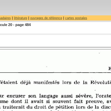
madaires
|
littérature
|
ouvrages de référence
|
cartes postales
cule 20 - page 484