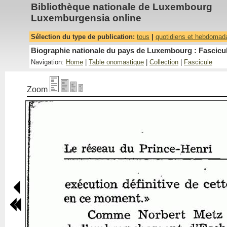
Bibliothèque nationale de Luxembourg
Luxemburgensia online
Sélection du type de publication:
tous
|
quotidiens et hebdomad
Biographie nationale du pays de Luxembourg : Fascicul
Navigation:
Home
|
Table onomastique
|
Collection
|
Fascicule
Zoom