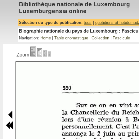
Bibliothèque nationale de Luxembourg
Luxemburgensia online
Sélection du type de publication:
tous
|
quotidiens et hebdomad
Biographie nationale du pays de Luxembourg : Fascicul
Navigation:
Home
|
Table onomastique
|
Collection
|
Fascicule
Zoom