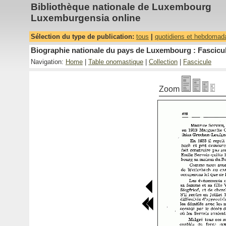
Bibliothèque nationale de Luxembourg
Luxemburgensia online
Sélection du type de publication:
tous
|
quotidiens et hebdomad
Biographie nationale du pays de Luxembourg : Fascicul
Navigation:
Home
|
Table onomastique
|
Collection
|
Fascicule
Zoom