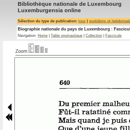
Bibliothèque nationale de Luxembourg
Luxemburgensia online
Sélection du type de publication:
tous
|
quotidiens et hebdomad
Biographie nationale du pays de Luxembourg : Fascicul
Navigation:
Home
|
Table onomastique
|
Collection
|
Fascicule
Zoom