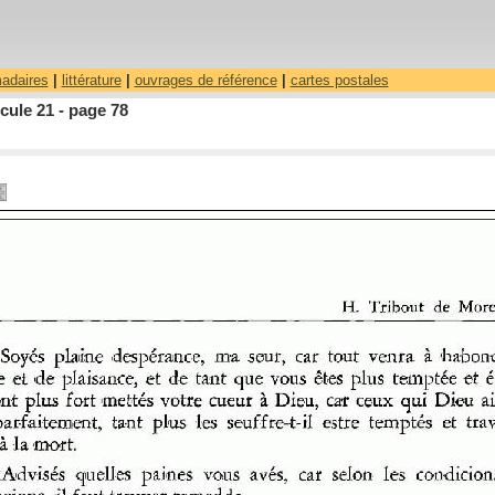
madaires
|
littérature
|
ouvrages de référence
|
cartes postales
ule 21 - page 78