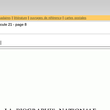
madaires
|
littérature
|
ouvrages de référence
|
cartes postales
ule 21 - page 8