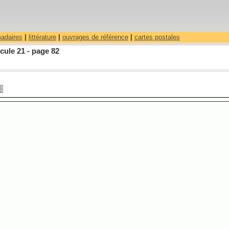
madaires
|
littérature
|
ouvrages de référence
|
cartes postales
ule 21 - page 82